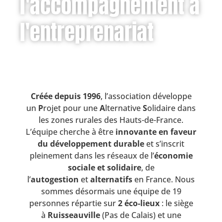
l'accompagnement à
l'entreprenariat
Créée depuis 1996
, l’association développe
un
P
rojet pour une
A
lternative
S
olidaire dans
les zones rurales des Hauts-de-France.
L’équipe cherche à être
innovante en faveur
du développement durable
et s’inscrit
pleinement dans les réseaux de l’
économie
sociale et solidaire
, de
l’
autogestion
et
alternatifs
en France. Nous
sommes désormais une équipe de 19
personnes répartie sur
2 éco-lieux
: le siège
à
Ruisseauville
(Pas de Calais) et une