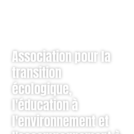
Association pour la
transition
écologique,
l'éducation à
l'environnement et