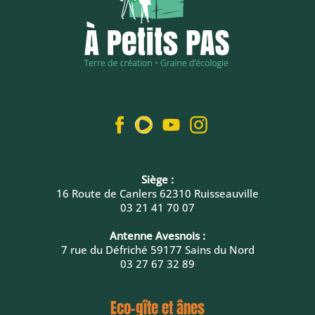
Siège :
16 Route de Canlers 62310 Ruisseauville
03 21 41 70 07
Antenne Avesnois :
7 rue du Défriché 59177 Sains du Nord
03 27 67 32 89
Eco-gîte et ânes