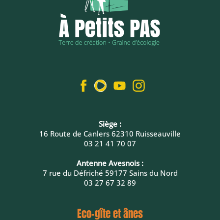
Siège :
16 Route de Canlers 62310 Ruisseauville
03 21 41 70 07
Antenne Avesnois :
7 rue du Défriché 59177 Sains du Nord
03 27 67 32 89
Eco-gîte et ânes