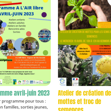
mme avril-juin 2023
Atelier de création de
mottes et troc de
 programme pour tous :
en familles, sorties jeunes,
semences