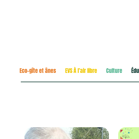
Eco-gîte et ânes
EVS À l’air libre
Culture
Édu