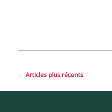
Pagination
←
Articles
plus récents
des
publications