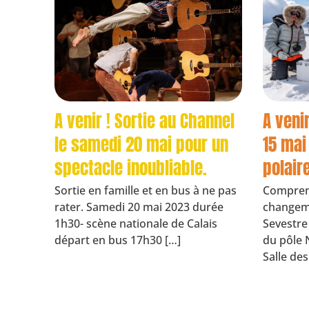
A venir ! Sortie au Channel
A venir
le samedi 20 mai pour un
15 mai
spectacle inoubliable.
polair
Sortie en famille et en bus à ne pas
Comprend
rater. Samedi 20 mai 2023 durée
changeme
1h30- scène nationale de Calais
Sevestre
départ en bus 17h30 […]
du pôle 
Salle des