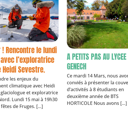
 ! Rencontre le lundi
A PETITS PAS AU LYCEE
 avec l’exploratrice
GENECH
e Heidi Sevestre.
Ce mardi 14 Mars, nous avo
re les enjeux du
conviés à présenter la couv
nt climatique avec Heidi
d’activités à 8 étudiants en
 glaciologue et exploratrice
deuxième année de BTS
Nord. Lundi 15 mai à 19h30
HORTICOLE Nous avons […]
 fêtes de Fruges. […]