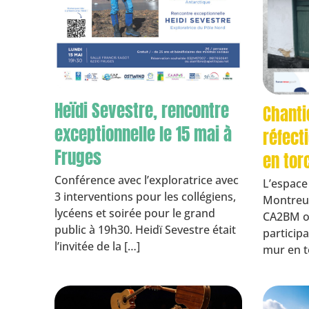
Heïdi Sevestre, rencontre
Chantie
exceptionnelle le 15 mai à
réfect
Fruges
en tor
Conférence avec l’exploratrice avec
L’espace
3 interventions pour les collégiens,
Montreuil
lycéens et soirée pour le grand
CA2BM or
public à 19h30. Heidï Sevestre était
participa
l’invitée de la […]
mur en t